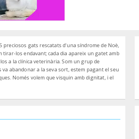
5 preciosos gats rescatats d'una síndrome de Noè,
 tirar-los endavant; cada dia apareix un gatet amb
s a la clínica veterinària. Som un grup de
s va abandonar a la seva sort, estem pagant el seu
ques. Només volem que visquin amb dignitat, i el