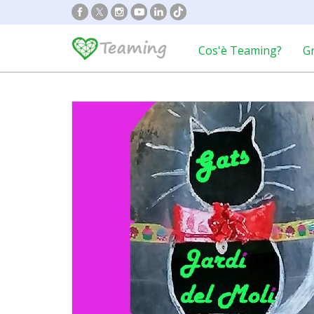
Cos'è Teaming?
G