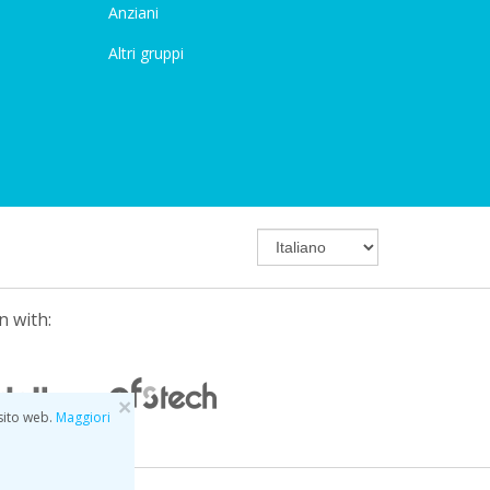
Anziani
Altri gruppi
n with:
×
 sito web.
Maggiori