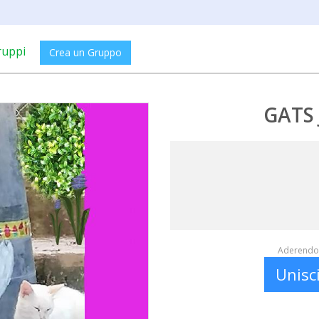
ruppi
Crea un Gruppo
GATS 
Aderendo 
Unisc