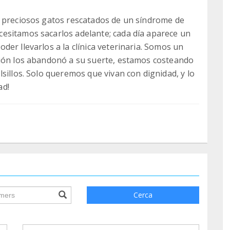
5 preciosos gatos rescatados de un síndrome de
esitamos sacarlos adelante; cada día aparece un
er llevarlos a la clínica veterinaria. Somos un
ción los abandonó a su suerte, estamos costeando
sillos. Solo queremos que vivan con dignidad, y lo
ad!
ile.searchForm.search.text???
Cerca