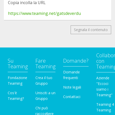
Copia incolla la URL
https://www.teaming.net/gatsdeverdu
Segnala il contenuto
Collabo
Su
Fare
Domande?
con
Teaming
Teaming
Teamin
Domande
Fondazione
Crea il tuo
frequenti
Aziende
Teaming
Gruppo
"Eccoci
Note legali
siamo i
Cos'è
Unisciti a un
Teaming"
Contattaci
Teaming?
Gruppo
Teaming 4
Chi può
Teaming
raccogliere