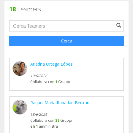
18
Teamers
groupProfile.searchForm.search.text???
Cerca
Ariadna Ortega López
19/6/2026
Collabora con
1
Gruppo
Raquel Maria Rabadan Bertran
13/6/2026
Collabora con
23
Gruppi
e li
1
amministra