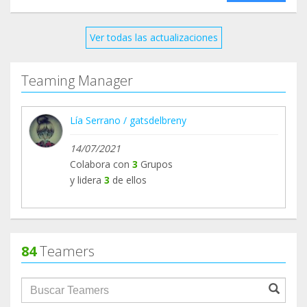
vidas también importan
Ver todas las actualizaciones
Teaming Manager
Lía Serrano / gatsdelbreny
14/07/2021
Colabora con
3
Grupos
y lidera
3
de ellos
84
Teamers
groupProfile.searchForm.search.text???