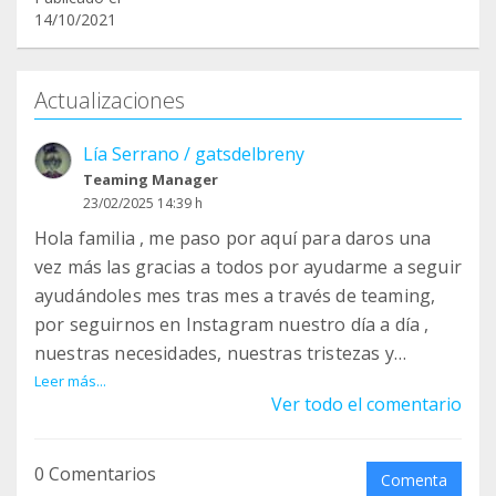
14/10/2021
Actualizaciones
Lía Serrano / gatsdelbreny
Teaming Manager
23/02/2025 14:39 h
Hola familia , me paso por aquí para daros una
vez más las gracias a todos por ayudarme a seguir
ayudándoles mes tras mes a través de teaming,
por seguirnos en Instagram nuestro día a día ,
nuestras necesidades, nuestras tristezas y
alegrías , gracias por querer así a nuestra querida
Leer más...
Ver todo el comentario
manada, son seres muy especiales y se merecen
una vida mejor y gracias a vuestra ayuda podemos
hacer lo imposible Posible , por ellos , porque sus
0 Comentarios
Comenta