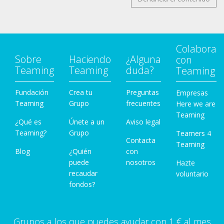
Colabora
Sobre
Haciendo
¿Alguna
con
Teaming
Teaming
duda?
Teaming
Fundación
Crea tu
Preguntas
Empresas
Teaming
Grupo
frecuentes
Here we are
Teaming
¿Qué es
Únete a un
Aviso legal
Teaming?
Grupo
Teamers 4
Contacta
Teaming
Blog
¿Quién
con
puede
nosotros
Hazte
recaudar
voluntario
fondos?
Grupos a los que puedes ayudar con 1 € al mes