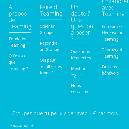
Collaborer
A
Faire du
Un
avec
propos
Teaming
doute ?
Teaming
de
Une
Teaming
question
Créer un
Entreprises
à poser
Groupe
Here we are
?
Fondation
Teaming
Rejoindre
Teaming
un Groupe
Teaming 4
Questions
Qu'est-ce
Teaming
fréquentes
Qui peut
que
récolter des
Deviens
Teaming ?
Mention
fonds ?
bénévole
légale
Nous
contacter
Groupes que tu peux aider avec 1 € par mois
Toxicomanie