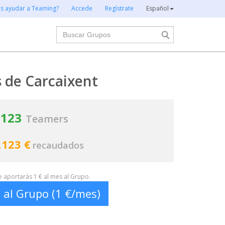
es ayudar a Teaming?
Accede
Regístrate
Español
Buscar
 de Carcaixent
123
Teamers
.123 €
recaudados
te aportarás 1 € al mes al Grupo.
 al Grupo (1 €/mes)