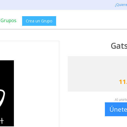
¿Quier
Grupos
Crea un Grupo
Gats
11
Al unir
Únete