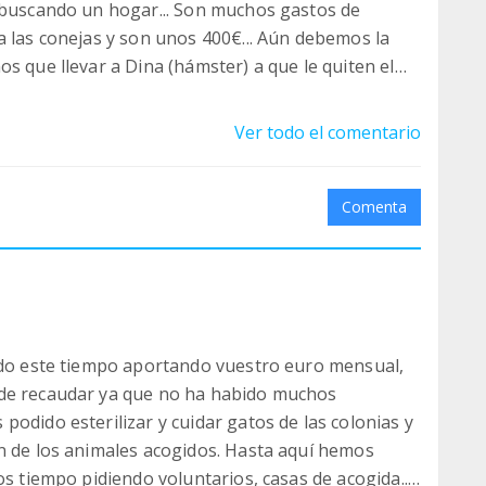
e buscando un hogar... Son muchos gastos de
a las conejas y son unos 400€... Aún debemos la
s que llevar a Dina (hámster) a que le quiten el
sea pueda ser poco o una gran factura más que
Ver todo el comentario
nuestra labor.
gue aquí echandonos una mano
Comenta
todo este tiempo aportando vuestro euro mensual,
 de recaudar ya que no ha habido muchos
odido esterilizar y cuidar gatos de las colonias y
n de los animales acogidos. Hasta aquí hemos
os tiempo pidiendo voluntarios, casas de acogida...