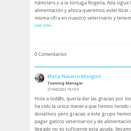
hámsters y a la tortuga Rogelia, Ada sigu
alimentación y ahora queremos esterilizar 
misma cifra en nuestro veterinario y tenemo
bulto de su patita que depende de lo que 
Leer más...
pagar
Necesitamos mucha ayuda para seguir con 
Feliz año y muchísimas gracias a quien si
0 Comentarios
Maria Navarro Mongort
Teaming Manager
27/04/2022 18:16 h
Hola a tod@s, quería dar las gracias por 
ha sido la única manera que hemos tenido
donativos pero gracias a este grupo hemos p
pagar gastos veterinarios y de alimentació
llegado no es suficiente esta ayuda, llevam