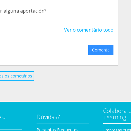
r alguna aportación?
Ver o comentário todo
Comenta
os os cometários
Colabora 
 o
Dúvidas?
Teaming
Perguntas Frequentes
Empresas "Her