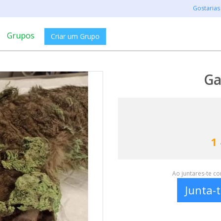
Gostarias
Grupos
Criar um Grupo
Ga
1
Ao juntares-te c
Junta-