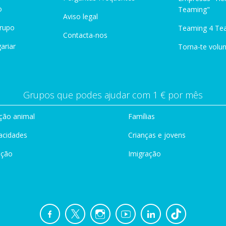
o
Teaming"
Aviso legal
Grupo
Teaming 4 Te
Contacta-nos
ariar
Torna-te volun
Grupos que podes ajudar com 1 € por mês
ção animal
Famílias
acidades
Crianças e jovens
ação
Imigração