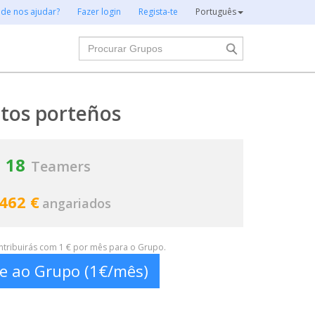
 de nos ajudar?
Fazer login
Regista-te
Português
Procurar
tos porteños
18
Teamers
 462 €
angariados
ontribuirás com 1 € por mês para o Grupo.
te ao Grupo (1€/mês)