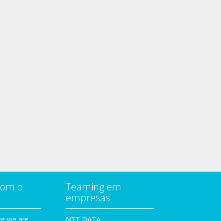
com o
Teaming em
empresas
e we are
NTT DATA