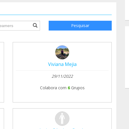
ile.searchForm.search.text???
Pesquisar
Viviana Mejia
29/11/2022
Colabora com
6
Grupos