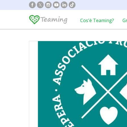
Cos'è Teaming?
G