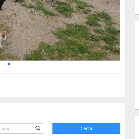
ile.searchForm.search.text???
Cerca