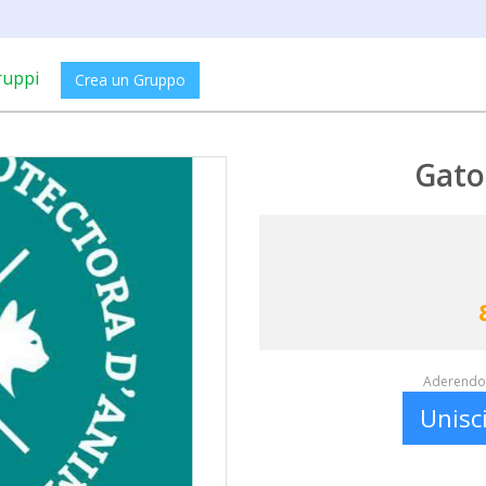
ruppi
Crea un Gruppo
Gato
Aderendo 
Unisc