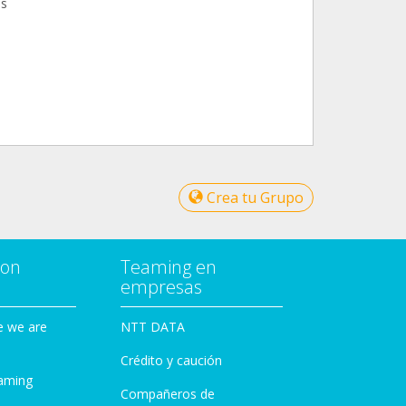
os
Crea tu Grupo
con
Teaming en
empresas
e we are
NTT DATA
Crédito y caución
aming
Compañeros de