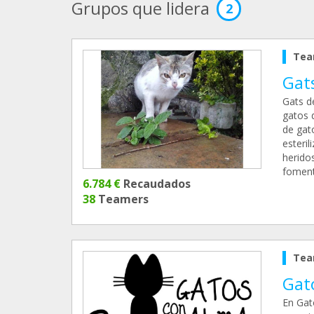
Grupos que lidera
2
Tea
Gats
Gats d
gatos 
de gat
esteri
herido
fomenta
6.784 €
Recaudados
38
Teamers
Tea
Gat
En Gat