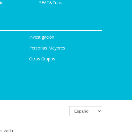
io
SEAT&Cupra
Investigación
Personas Mayores
Otros Grupos
n with: