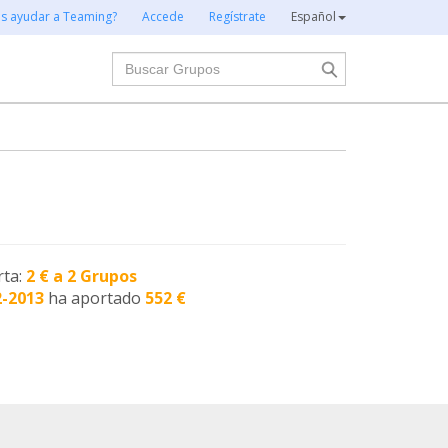
es ayudar a Teaming?
Accede
Regístrate
Español
Buscar
rta:
2 € a 2 Grupos
2-2013
ha aportado
552 €