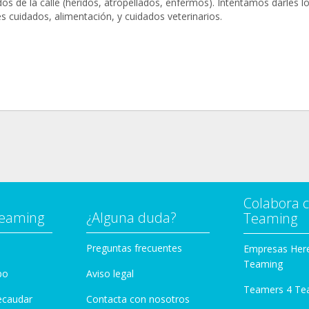
os de la calle (heridos, atropellados, enfermos). Intentamos darles l
s cuidados, alimentación, y cuidados veterinarios.
Colabora 
Teaming
¿Alguna duda?
Teaming
Preguntas frecuentes
Empresas Her
Teaming
po
Aviso legal
Teamers 4 Te
ecaudar
Contacta con nosotros