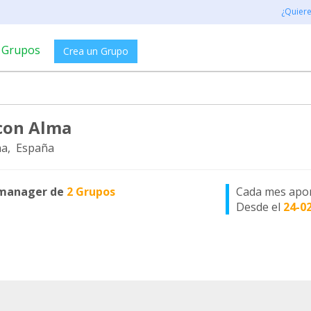
¿Quier
Grupos
Crea un Grupo
con Alma
a, España
manager de
2 Grupos
Cada mes apo
Desde el
24-0