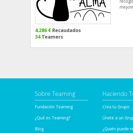
recogid
mejore
4.286 €
Recaudados
34
Teamers
Sobre Teaming
Haciendo 
Fundación Teaming
Crea tu Grupo
¿Qué es Teaming?
Únete a un Gru
Blog
¿Quién puede r