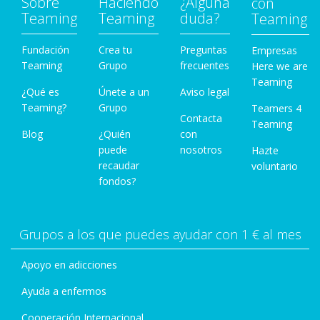
Sobre
Haciendo
¿Alguna
con
Teaming
Teaming
duda?
Teaming
Fundación
Crea tu
Preguntas
Empresas
Teaming
Grupo
frecuentes
Here we are
Teaming
¿Qué es
Únete a un
Aviso legal
Teaming?
Grupo
Teamers 4
Contacta
Teaming
Blog
¿Quién
con
puede
nosotros
Hazte
recaudar
voluntario
fondos?
Grupos a los que puedes ayudar con 1 € al mes
Apoyo en adicciones
Ayuda a enfermos
Cooperación Internacional