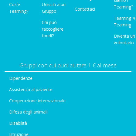
siamo i
Cos'è
Unisciti a un
Teaming"
Contattaci
Teaming?
Gruppo
Teaming 4
Chi può
Teaming
raccogliere
fondi?
Diventa un
volontario
Gruppi con cui puoi aiutare 1 € al mese
Dipendenze
Assistenza al paziente
Cooperazione internazionale
Difesa degli animali
Disabilità
Istruzione