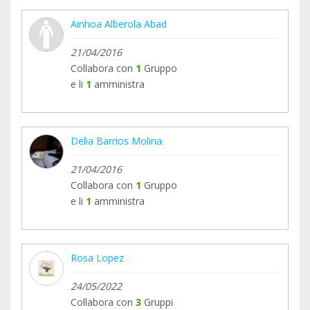
Ainhoa Alberola Abad
21/04/2016
Collabora con
1
Gruppo
e li
1
amministra
Se trata de Luna, una gatita que había quedado
parapléjica por unos disparos de perdigones en
Delia Barrios Molina
su columna.
21/04/2016
Collabora con
1
Gruppo
e li
1
amministra
Rosa Lopez
24/05/2022
Luna estaba en un pueblo de Sevilla, pero no
Collabora con
3
Gruppi