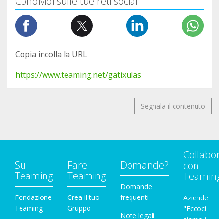
Condividi sulle tue reti social
Copia incolla la URL
https://www.teaming.net/gatixulas
Segnala il contenuto
Collabo
Su
Fare
Domande?
con
Teaming
Teaming
Teamin
Domande
Fondazione
Crea il tuo
frequenti
Aziende
Teaming
Gruppo
"Eccoci
Note legali