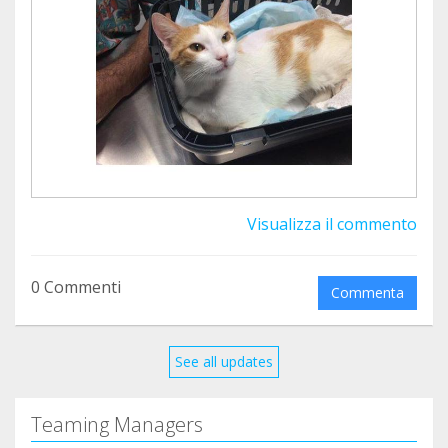
así que no hay mucho tiempo para las
actualizaciones.
Pero poco a poco seguimos contando nuestros
avances.
Visualizza il commento
0 Commenti
Commenta
See all updates
El siguiente caso en el que nos vimos
involucradas, fue muy complicado para nosotras.
Teaming Managers