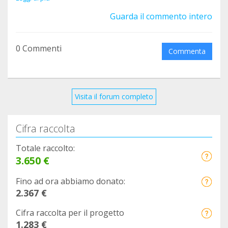
y toda ayuda es poca.
Guarda il commento intero
Aquí os dejo los enlaces de los eventos:
0 Commenti
Commenta
Luna:
Visita il forum completo
https://www.facebook.com/events/8561428011846
Cifra raccolta
72/
Totale raccolto:
3.650 €
Fino ad ora abbiamo donato:
Josephine:
2.367 €
https://www.facebook.com/events/2499551353862
Cifra raccolta per il progetto
76/
1.283 €