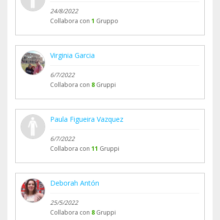
facebook:
24/8/2022
https://www.facebook.com/events/8561428011846
Collabora con
1
Gruppo
72/
Virginia Garcia
6/7/2022
Collabora con
8
Gruppi
Paula Figueira Vazquez
El desenlace de todo esto, tras dos meses muy
6/7/2022
complicados, es que Luna ya camina gracias a la
Collabora con
11
Gruppi
operación que le realizó el gran equipo de
Fundación Mascoteros
(https://www.teaming.net/mascoterossolidarios)
Deborah Antón
(aunque todavía no controla los esfínteres), y sus
25/5/2022
4 bebés han salido adelante gracias a una gran
Collabora con
8
Gruppi
casa de acogida que los crió a biberón desde el