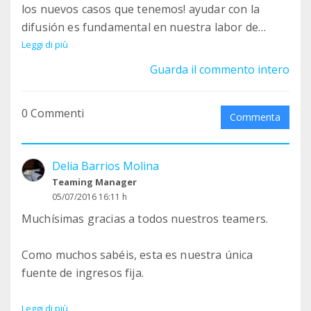
los nuevos casos que tenemos! ayudar con la
difusión es fundamental en nuestra labor de
adopciones! Síguenos en
Leggi di più
https://www.facebook.com/gatixulas/
Guarda il commento intero
0 Commenti
Commenta
Delia Barrios Molina
Teaming Manager
05/07/2016 16:11 h
Muchísimas gracias a todos nuestros teamers.
Como muchos sabéis, esta es nuestra única
fuente de ingresos fija.
Nos hemos hecho cargo de dos casos complicado
Leggi di più