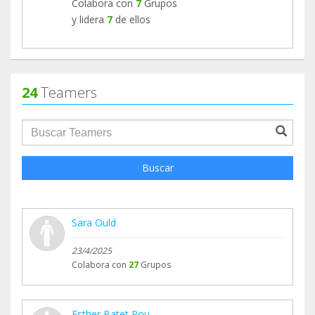
Colabora con
7
Grupos
y lidera
7
de ellos
24
Teamers
groupProfile.searchForm.search.text???
Buscar
Sara Ould
23/4/2025
Colabora con
27
Grupos
Esther Batet Pou