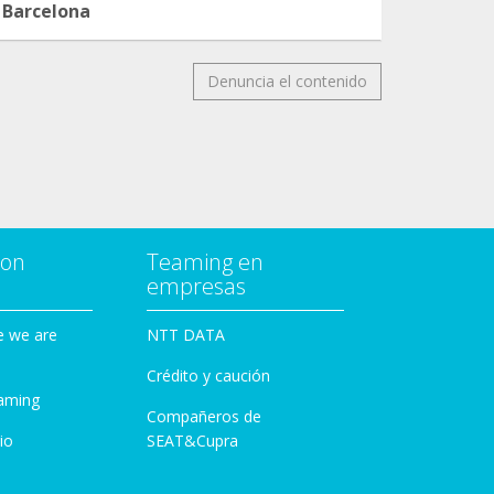
Barcelona
Denuncia el contenido
con
Teaming en
empresas
e we are
NTT DATA
Crédito y caución
aming
Compañeros de
io
SEAT&Cupra