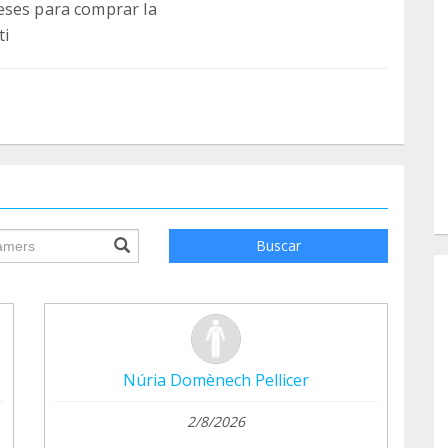
eses para comprar la
ti
ile.searchForm.search.text???
Buscar
Núria Domènech Pellicer
2/8/2026