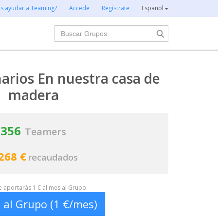
es ayudar a Teaming?
Accede
Regístrate
Español
Buscar
narios En nuestra casa de
madera
356
Teamers
268 €
recaudados
te aportarás 1 € al mes al Grupo.
 al Grupo (1 €/mes)