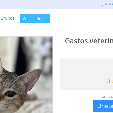
¿Quier
Grupos
Crea un Grupo
Gastos veteri
3.
Al unir
Únete