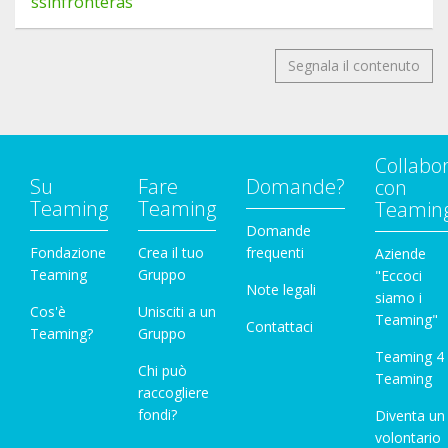
ssinfronteras
Segnala il contenuto
Collabo
Su
Fare
Domande?
con
Teaming
Teaming
Teamin
Domande
Fondazione
Crea il tuo
frequenti
Aziende
Teaming
Gruppo
"Eccoci
Note legali
siamo i
Cos'è
Unisciti a un
Teaming"
Contattaci
Teaming?
Gruppo
Teaming 4
Chi può
Teaming
raccogliere
fondi?
Diventa un
volontario