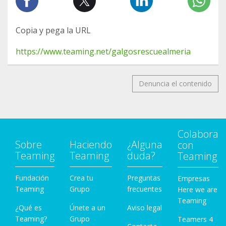
Copia y pega la URL
https://www.teaming.net/galgosrescuealmeria
Denuncia el contenido
Colabora
Sobre
Haciendo
¿Alguna
con
Teaming
Teaming
duda?
Teaming
Fundación
Crea tu
Preguntas
Empresas
Teaming
Grupo
frecuentes
Here we are
Teaming
¿Qué es
Únete a un
Aviso legal
Teaming?
Grupo
Teamers 4