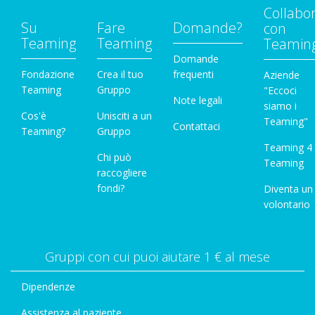
Collabo
Su
Fare
Domande?
con
Teaming
Teaming
Teamin
Domande
Fondazione
Crea il tuo
frequenti
Aziende
Teaming
Gruppo
"Eccoci
Note legali
siamo i
Cos'è
Unisciti a un
Teaming"
Contattaci
Teaming?
Gruppo
Teaming 4
Chi può
Teaming
raccogliere
fondi?
Diventa un
volontario
Gruppi con cui puoi aiutare 1 € al mese
Dipendenze
Assistenza al paziente