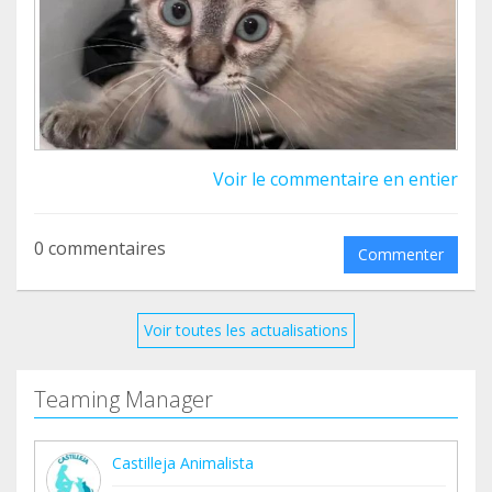
Su Familia de Acogida se ha enamorado de él, así
que han decidido formalizar su Adopción.
¡¡¡Gummy ADOPTADO!!!
Disfruta de la vida pequeño, te lo mereces.
Voir le commentaire en entier
Sus Facturas Ascienden a 159,21 Euros
0 commentaires
Commenter
Voir toutes les actualisations
Teaming Manager
Castilleja Animalista