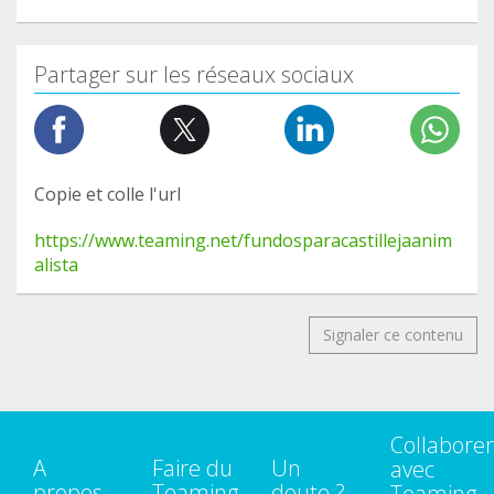
Partager sur les réseaux sociaux
Copie et colle l'url
https://www.teaming.net/fundosparacastillejaanim
alista
Signaler ce contenu
Collaborer
A
Faire du
Un
avec
propos
Teaming
doute ?
Teaming