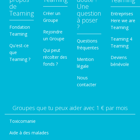
de
Une
Teaming
question
Créer un
Entreprises
à poser
Groupe
Here we are
?
Fondation
Teaming
Rejoindre
Teaming
un Groupe
Teaming 4
Questions
Qu'est-ce
Teaming
fréquentes
Qui peut
que
récolter des
Deviens
Teaming ?
Mention
fonds ?
bénévole
légale
Nous
contacter
Groupes que tu peux aider avec 1 € par mois
Toxicomanie
Aide à des malades