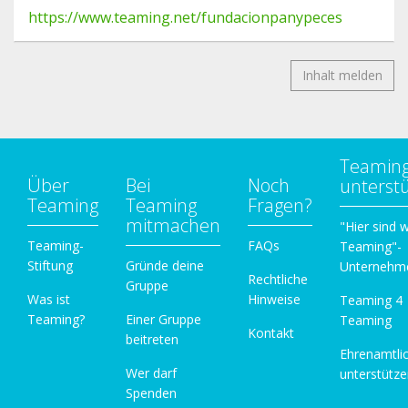
https://www.teaming.net/fundacionpanypeces
Inhalt melden
Teamin
Über
Bei
Noch
unterst
Teaming
Teaming
Fragen?
mitmachen
"Hier sind w
Teaming-
FAQs
Teaming"-
Stiftung
Gründe deine
Unternehm
Rechtliche
Gruppe
Was ist
Hinweise
Teaming 4
Teaming?
Einer Gruppe
Teaming
Kontakt
beitreten
Ehrenamtli
Wer darf
unterstütz
Spenden