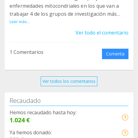
fundaciones privadas, y de los entes públicos de
enfermedades mitocondriales en los que van a
investigación con el objeto de financiar esta
trabajar 4 de los grupos de investigación más
investigación. Sólo de esa forma podremos
importantes de España: El IRB Barcelona, Hospital
Leer más...
resolver estas enfermedades. En este sentido, es
Vall d´Hebron, CIMA Universidad de Navarra y
Ver todo el comentario
esencial el papel de las Fundaciones como es el
Hospital Sant Joan de Deu.
caso de la Fundación Mencía que actúa como un
potente catalizador de sinergias en el seno de la
1 Comentarios
Comenta
sociedad civil.
Ver todos los comentarios
Recaudado
Hemos recaudado hasta hoy:
1.024 €
Ya hemos donado: