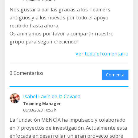
proyecto, y, en este sentido, la colaboración con
Nos gustaría dar las gracias a los Teamers
otros investigadores con conocimientos
antiguos y a los nuevos por todo el apoyo
complementarios creemos que es esencial para
recibido hasta ahora.
avanzar en nuestro conocimiento.
Os animamos por favor a compartir nuestro
grupo para seguir creciendo!!
Pregunta. ¿Cómo ves en el futuro las
enfermedades mitocondriales?
Ver todo el comentario
Como he comentado, las enfermedades
mitocondriales representan un conjunto de
0 Comentarios
trastornos que son heterogéneos y son un reto
Comenta
que sólo puede resolverse mediante la
investigación. El futuro en el que creo es aquel en
Isabel Lavín de la Cavada
el cual el diagnóstico de la enfermedad será
Teaming Manager
rápido y certero, y el tratamiento será factible.
08/03/2023 10:53 h
Para ello, es necesario un esfuerzo colectivo y
La fundación MENCÍA ha impulsado y colaborado
titánico por parte de la sociedad civil, de los
en 7 proyectos de investigación. Actualmente esta
gobernantes a todos los niveles, y de las
enfocada en desarrollar un gran proyecto sobre