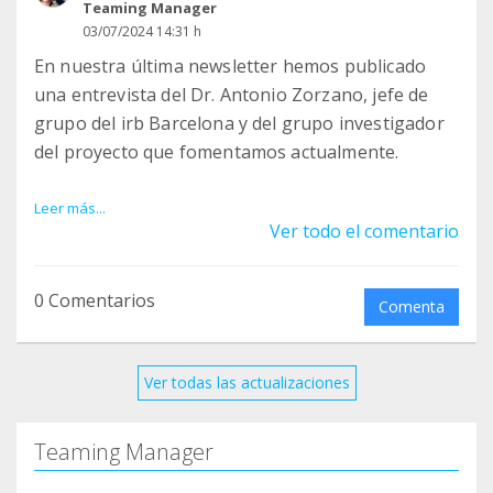
Teaming Manager
03/07/2024 14:31 h
En nuestra última newsletter hemos publicado
una entrevista del Dr. Antonio Zorzano, jefe de
grupo del irb Barcelona y del grupo investigador
del proyecto que fomentamos actualmente.
Adjuntamos aquí esta entrevista que habla del
Leer más...
Ver todo el comentario
avance del proyecto.
Pregunta. ¿En qué temas estáis trabajando en
0 Comentarios
Comenta
este momento?
Nuestro laboratorio tiene un interés especial en
el estudio de la biología mitocondrial y en las
Ver todas las actualizaciones
enfermedades mitocondriales. Este es un conjunto
de trastornos que se caracterizan por mutaciones
Teaming Manager
en proteínas o RNAs localizados en las