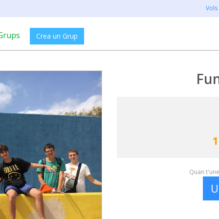
Vols
Grups
Crea un Grup
Fun
1
Quan t'unei
U