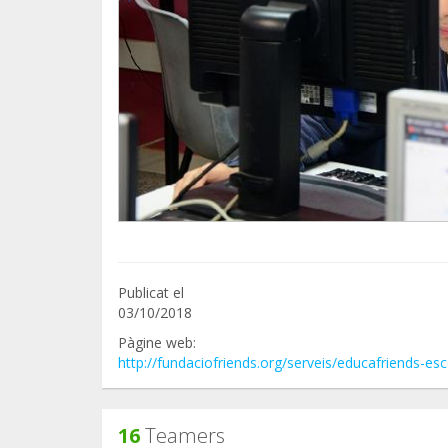
Publicat el
03/10/2018
Pàgine web:
http://fundaciofriends.org/serveis/educafriends-es
16
Teamers