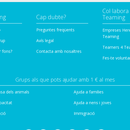
Col·labor
ng
Cap dubte?
Teaming
p
Preguntes freqüents
Empreses Her
Teaming
rup
Avís legal
Teamers 4 Te
r fons?
Contacta amb nosaltres
Fes-te voluntar
Grups als que pots ajudar amb 1 € al mes
sa dels animals
Ajuda a families
pacitat
Ajuda a nens i joves
ció
Immigració