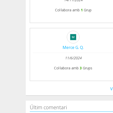
Col·labora amb
1
Grup
Merce G. Q.
11/6/2024
Col·labora amb
3
Grups
V
Últim comentari