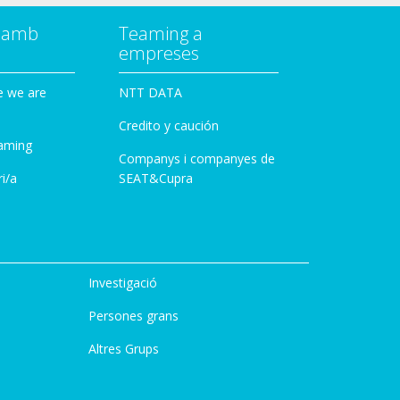
a amb
Teaming a
empreses
e we are
NTT DATA
Credito y caución
aming
Companys i companyes de
i/a
SEAT&Cupra
Investigació
Persones grans
Altres Grups