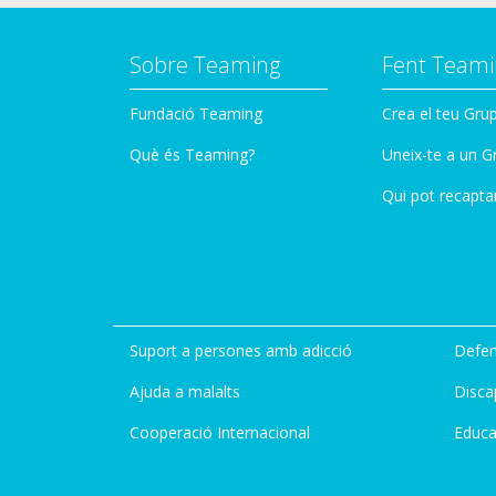
Sobre Teaming
Fent Teami
Fundació Teaming
Crea el teu Gru
Què és Teaming?
Uneix-te a un G
Qui pot recapta
Suport a persones amb adicció
Defen
Ajuda a malalts
Disca
Cooperació Internacional
Educa