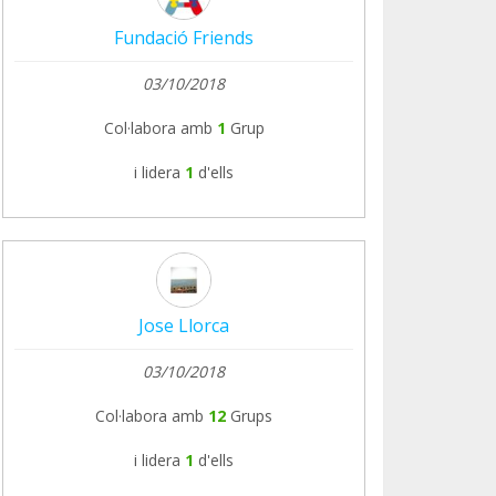
Fundació Friends
03/10/2018
Col·labora amb
1
Grup
i lidera
1
d'ells
Jose Llorca
03/10/2018
Col·labora amb
12
Grups
i lidera
1
d'ells