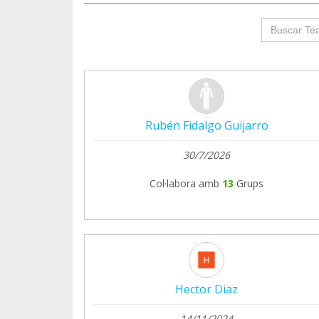
groupProf
Rubén Fidalgo Guijarro
30/7/2026
Col·labora amb
13
Grups
Hector Diaz
14/11/2024