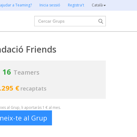
 ajudar a Teaming?
Inicia sessió
Registra't
Català
Cercar
dació Friends
16
Teamers
.295 €
recaptats
xis al Grup, li aportaràs 1 € al mes.
neix-te al Grup