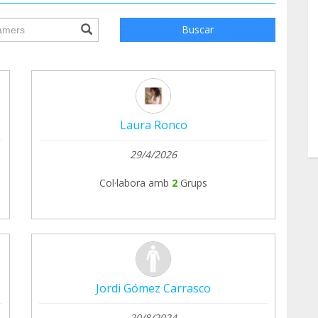
ile.searchForm.search.text???
Buscar
Laura Ronco
29/4/2026
Col·labora amb
2
Grups
Jordi Gómez Carrasco
20/8/2024