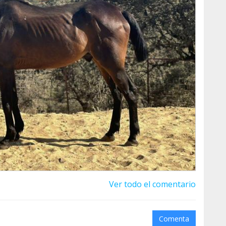
na de peligro y se encuentra bien.
ién se encuentran bien dadas las circunstancias.
ngan tranquilas.
Ver todo el comentario
Comenta