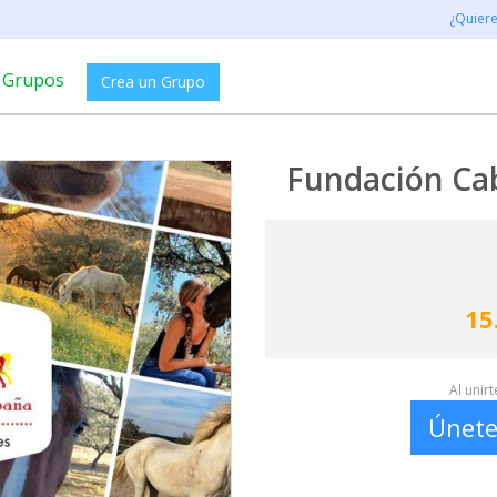
¿Quier
Grupos
Crea un Grupo
Fundación Cab
15
Al unir
Únete