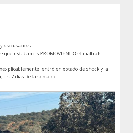
 estresantes.
B de que estábamos PROMOVIENDO el maltrato
inexplicablemente, entró en estado de shock y la
, los 7 días de la semana
ro de apenas 3 años había sido abandonado a su
a parte del parque natural donde el lago contenía
ballo que estaba convenientemente encerrado en
 asesinato.