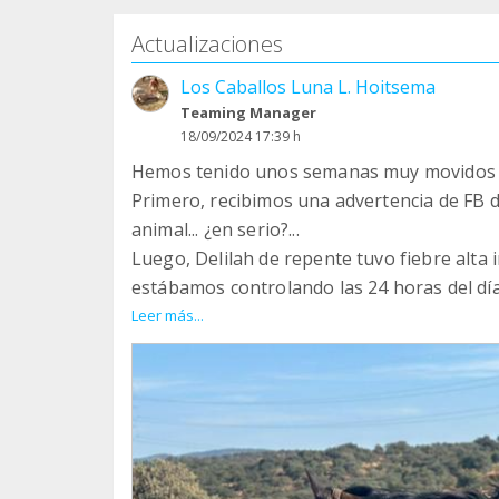
Actualizaciones
Los Caballos Luna L. Hoitsema
Teaming Manager
18/09/2024 17:39 h
Hemos tenido unos semanas muy movidos y
Primero, recibimos una advertencia de F
animal... ¿en serio?...
Luego, Delilah de repente tuvo fiebre alta 
estábamos controlando las 24 horas del día
Luego recibimos un mensaje de que un bur
Leer más...
suerte.
Entretanto, trasladamos los caballos a otr
más agua.
Y para colmo, hace 5 días recogimos un ca
un establo sin agua ni agua por un caso de
La cosa no puede volverse más loca.