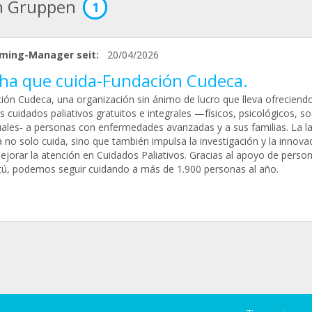
n Gruppen
1
ming-Manager seit:
20/04/2026
ha que cuida-Fundación Cudeca.
ión Cudeca, una organización sin ánimo de lucro que lleva ofrecien
 cuidados paliativos gratuitos e integrales —físicos, psicológicos, so
tuales- a personas con enfermedades avanzadas y a sus familias. La l
 no solo cuida, sino que también impulsa la investigación y la innova
ejorar la atención en Cuidados Paliativos. Gracias al apoyo de perso
ú, podemos seguir cuidando a más de 1.900 personas al año.