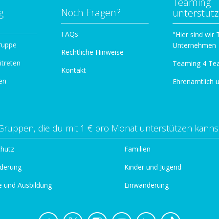
Teaming
g
Noch Fragen?
unterstüt
n
FAQs
"Hier sind wir
ruppe
Unternehmen
Rechtliche Hinweise
itreten
Teaming 4 Te
Kontakt
en
Ehrenamtlich 
Gruppen, die du mit 1 € pro Monat unterstützen kanns
chutz
Familien
derung
Kinder und Jugend
e und Ausbildung
Einwanderung