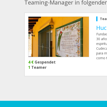
Teaming-Manager in folgende
Tea
Huc
Fundac
30 años
espiri
Cudeca
para m
como t
4 €
Gespendet
1
Teamer