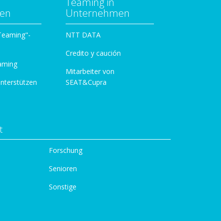
Teaming in
zen
Unternehmen
 Teaming"-
NTT DATA
Credito y caución
aming
Mitarbeiter von
unterstützen
SEAT&Cupra
t
Forschung
Senioren
Sonstige