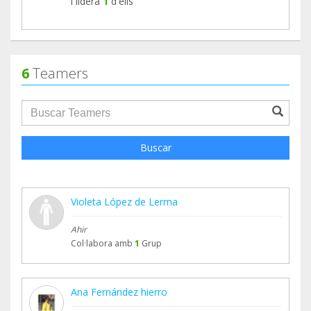
i lidera
1
d'ells
6
Teamers
groupProfile.searchForm.search.text???
Buscar
Violeta López de Lerma
Ahir
Col·labora amb
1
Grup
Ana Fernández hierro