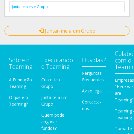
Junta-te a este Grupo
Juntar-me a um Grupo
Colabo
Sobre o
Executando
Dúvidas?
com o
Teaming
o Teaming
Teami
Perguntas
A Fundação
Cria o teu
Frequentes
Empresas
Teaming
Grupo
"Here we
Aviso legal
are
O que é o
Junta-te a um
Teaming"
Contacta-
Teaming?
Grupo
nos
Teaming 
Quem pode
Teaming
angariar
fundos?
Torna-te