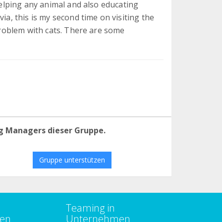
 helping any animal and also educating
ia, this is my second time on visiting the
 problem with cats. There are some
g Managers dieser Gruppe.
Gruppe unterstützen
Teaming in
zen
Unternehmen