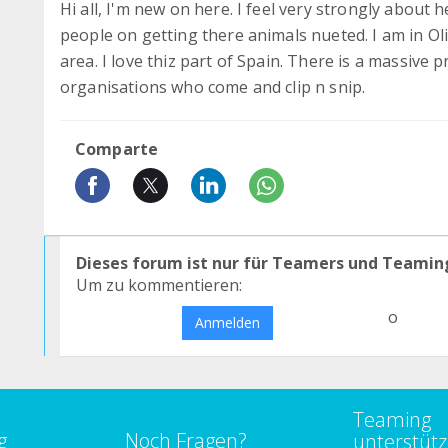
Hi all, I'm new on here. I feel very strongly about
people on getting there animals nueted. I am in Oliv
area. I love thiz part of Spain. There is a massive
organisations who come and clip n snip.
Comparte
Dieses forum ist nur für Teamers und Teamin
Um zu kommentieren:
o
Anmelden
Teaming
g
Noch Fragen?
unterstüt