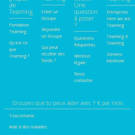
de
Une
Teaming
question
Créer un
Entreprises
à poser
Groupe
Here we are
?
Fondation
Teaming
Rejoindre
Teaming
un Groupe
Teaming 4
Questions
Qu'est-ce
Teaming
fréquentes
Qui peut
que
récolter des
Deviens
Teaming ?
Mention
fonds ?
bénévole
légale
Nous
contacter
Groupes que tu peux aider avec 1 € par mois
Toxicomanie
Aide à des malades