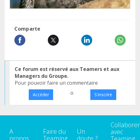
Comparte
Ce forum est réservé aux Teamers et aux
Managers du Groupe.
Pour pouvoir faire un commentaire
o
Accéder
S'inscrire
Collaborer
A
Faire du
Un
avec
propos
Teaming
doute ?
Teaming