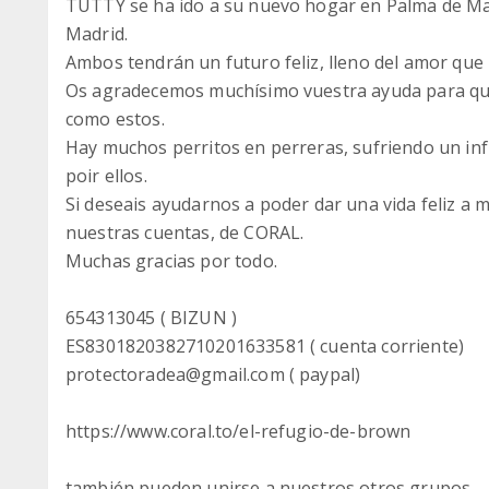
TUTTY se ha ido a su nuevo hogar en Palma de Ma
Madrid.
Ambos tendrán un futuro feliz, lleno del amor que
Os agradecemos muchísimo vuestra ayuda para que
como estos.
Hay muchos perritos en perreras, sufriendo un inf
poir ellos.
Si deseais ayudarnos a poder dar una vida feliz a 
nuestras cuentas, de CORAL.
Muchas gracias por todo.
654313045 ( BIZUN )
ES8301820382710201633581 ( cuenta corriente)
protectoradea@gmail.com ( paypal)
https://www.coral.to/el-refugio-de-brown
también pueden unirse a nuestros otros grupos.