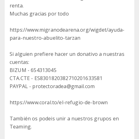
renta.
Muchas gracias por todo
https://www.migranodearena.org/wigdet/ayuda-
para-nuestro-abuelito-tarzan
Si alguien prefiere hacer un donativo a nuestras
cuentas:
BIZUM - 654313045
CTA.CTE - ES8301820382710201633581
PAYPAL - protectoradea@gmail.com
https://www.coral.to/el-refugio-de-brown
También os podeis unir a nuestros grupos en
Teaming.