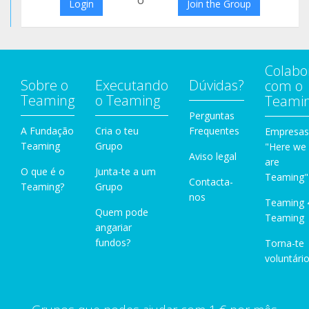
o
Login
Join the Group
Colabo
Sobre o
Executando
Dúvidas?
com o
Teaming
o Teaming
Teami
Perguntas
A Fundação
Cria o teu
Frequentes
Empresas
Teaming
Grupo
"Here we
Aviso legal
are
O que é o
Junta-te a um
Teaming"
Contacta-
Teaming?
Grupo
nos
Teaming 
Quem pode
Teaming
angariar
fundos?
Torna-te
voluntário