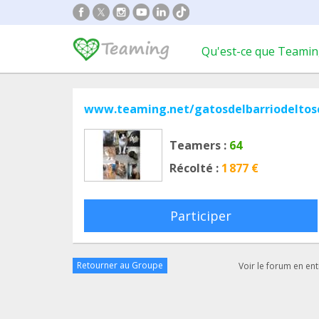
Qu'est-ce que Teamin
www.teaming.net/gatosdelbarriodeltos
Teamers :
64
Récolté :
1 877 €
Participer
Retourner au Groupe
Voir le forum en ent