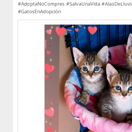
#AdoptaNoCompres #SalvaUnaVida #AlasDeLluvi
#GatosEnAdopción