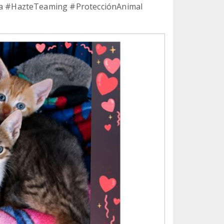
a #HazteTeaming #ProtecciónAnimal