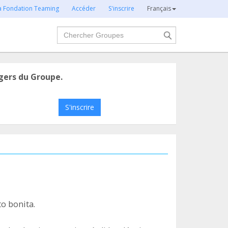
la Fondation Teaming
Accéder
S'inscrire
Français
Chercher
gers du Groupe.
S'inscrire
o bonita.