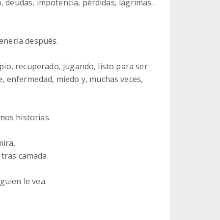
o, deudas, impotencia, pérdidas, lágrimas…
tenerla después.
mpio, recuperado, jugando, listo para ser
, enfermedad, miedo y, muchas veces,
os historias.
mira.
 tras camada.
guien le vea.