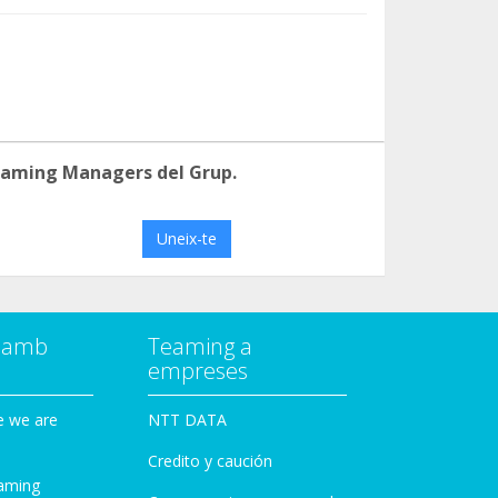
eaming Managers del Grup.
Uneix-te
a amb
Teaming a
empreses
e we are
NTT DATA
Credito y caución
aming