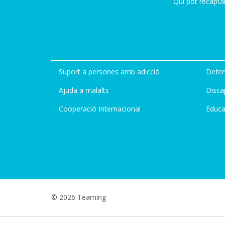
Qui pot recapta
Suport a persones amb adicció
Defen
Ajuda a malalts
Disca
Cooperació Internacional
Educa
© 2026 Teaming