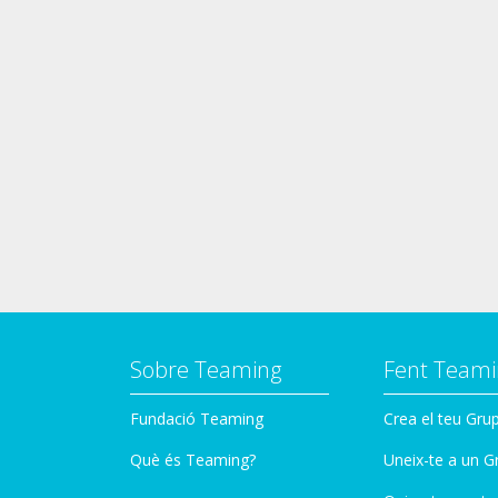
Sobre Teaming
Fent Teami
Fundació Teaming
Crea el teu Gru
Què és Teaming?
Uneix-te a un G