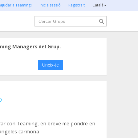
 ajudar a Teaming?
Inicia sessió
Registra't
Català
Cercar
ming Managers del Grup.
Uneix-te
O
orar con Teaming, en breve me pondré en
, ángeles carmona