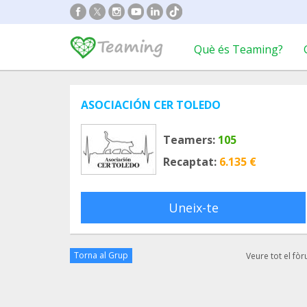
Què és Teaming?
ASOCIACIÓN CER TOLEDO
Teamers:
105
Recaptat:
6.135 €
Uneix-te
Torna al Grup
Veure tot el fò