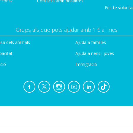
r fons?
Contacta amb nosaltres
Fes-te voluntar
Grups als que pots ajudar amb 1 € al mes
sa dels animals
Ajuda a families
pacitat
Ajuda a nens i joves
ció
Immigració