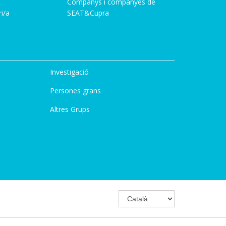
Companys i companyes de
i/a
SEAT&Cupra
Investigació
Persones grans
Altres Grups