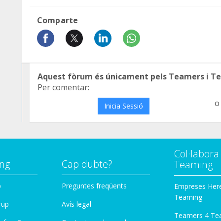
Comparte
Aquest fòrum és únicament pels Teamers i T
Per comentar:
o
Inicia Sessió
Col·labor
ng
Cap dubte?
Teaming
p
Preguntes freqüents
Empreses Her
Teaming
rup
Avís legal
Teamers 4 Te