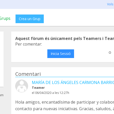
Vols
Grups
Crea un Grup
Aquest fòrum és únicament pels Teamers i Tea
Per comentar:
o
Inicia Sessió
Comentari
MARÍA DE LOS ÁNGELES CARMONA BARRI
Teamer
el 06/04/2020 a les 12:27h
rum
Hola amigos, encantadísima de participar y colab
contacto para nuevas iniciativas. Gracias, saludos