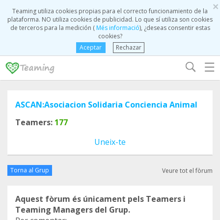
×
Teaming utiliza cookies propias para el correcto funcionamiento de la
plataforma. NO utiliza cookies de publicidad. Lo que sí utiliza son cookies
de terceros para la medición (
Més informació
), ¿deseas consentir estas
cookies?
Aceptar
Rechazar
☰
ASCAN:Asociacion Solidaria Conciencia Animal
Teamers:
177
Uneix-te
Torna al Grup
Veure tot el fòrum
Aquest fòrum és únicament pels Teamers i
Teaming Managers del Grup.