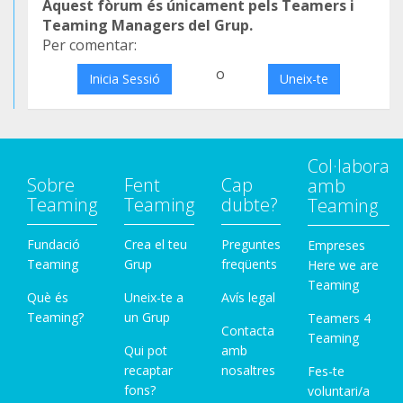
Aquest fòrum és únicament pels Teamers i
Teaming Managers del Grup.
Per comentar:
o
Inicia Sessió
Uneix-te
Col·labora
Sobre
Fent
Cap
amb
Teaming
Teaming
dubte?
Teaming
Fundació
Crea el teu
Preguntes
Empreses
Teaming
Grup
freqüents
Here we are
Teaming
Què és
Uneix-te a
Avís legal
Teaming?
un Grup
Teamers 4
Contacta
Teaming
Qui pot
amb
recaptar
nosaltres
Fes-te
fons?
voluntari/a