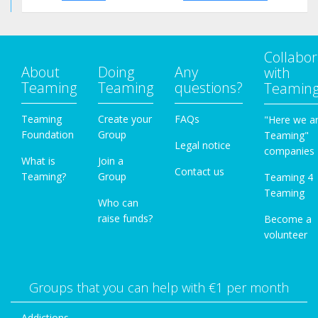
Collabor
About
Doing
Any
with
Teaming
Teaming
questions?
Teamin
Teaming
Create your
FAQs
"Here we a
Foundation
Group
Teaming"
Legal notice
companies
What is
Join a
Contact us
Teaming?
Group
Teaming 4
Teaming
Who can
raise funds?
Become a
volunteer
Groups that you can help with €1 per month
Addictions