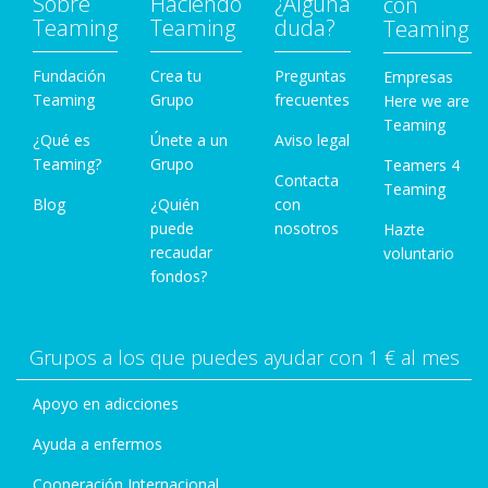
Sobre
Haciendo
¿Alguna
con
Teaming
Teaming
duda?
Teaming
Fundación
Crea tu
Preguntas
Empresas
Teaming
Grupo
frecuentes
Here we are
Teaming
¿Qué es
Únete a un
Aviso legal
Teaming?
Grupo
Teamers 4
Contacta
Teaming
Blog
¿Quién
con
puede
nosotros
Hazte
recaudar
voluntario
fondos?
Grupos a los que puedes ayudar con 1 € al mes
Apoyo en adicciones
Ayuda a enfermos
Cooperación Internacional