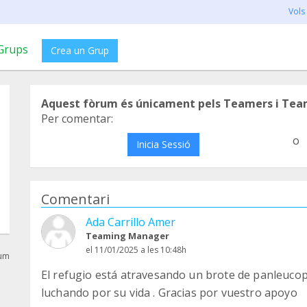
Vols
Grups
Crea un Grup
Aquest fòrum és únicament pels Teamers i Tea
Per comentar:
o
Inicia Sessió
Comentari
Ada Carrillo Amer
Teaming Manager
el 11/01/2025 a les 10:48h
rum
El refugio está atravesando un brote de panleuco
luchando por su vida . Gracias por vuestro apoyo