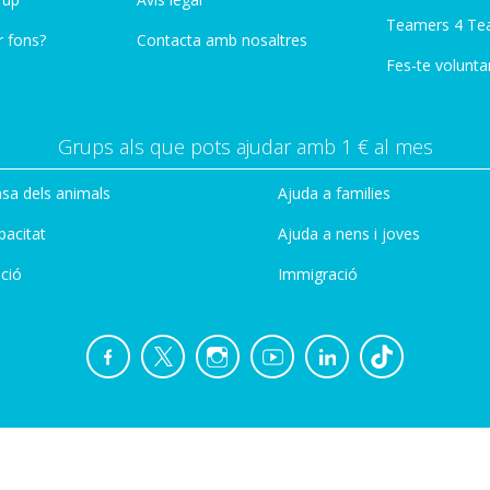
Teamers 4 Te
r fons?
Contacta amb nosaltres
Fes-te voluntar
Grups als que pots ajudar amb 1 € al mes
sa dels animals
Ajuda a families
pacitat
Ajuda a nens i joves
ció
Immigració