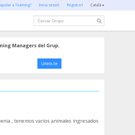
 ajudar a Teaming?
Inicia sessió
Registra't
Català
Cercar
ming Managers del Grup.
Uneix-te
penia , tenemos varios animales ingresados