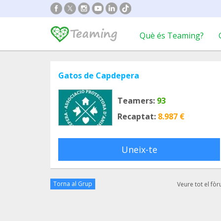
Què és Teaming?
Gatos de Capdepera
Teamers:
93
Recaptat:
8.987 €
Uneix-te
Torna al Grup
Veure tot el fò