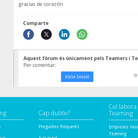
gracias de corazón
Comparte
Aquest fòrum és únicament pels Teamers i T
Per comentar:
o
Inicia Sessió
Col·labor
ng
Cap dubte?
Teaming
p
Preguntes freqüents
Empreses Her
Teaming
rup
Avís legal