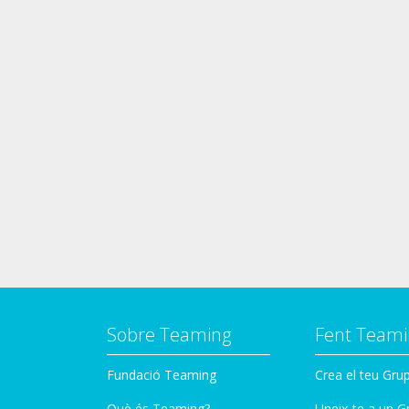
Sobre Teaming
Fent Teami
Fundació Teaming
Crea el teu Gru
Què és Teaming?
Uneix-te a un G