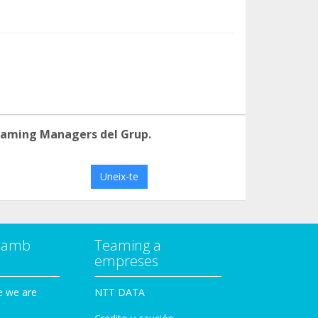
eaming Managers del Grup.
Uneix-te
a amb
Teaming a
empreses
e we are
NTT DATA