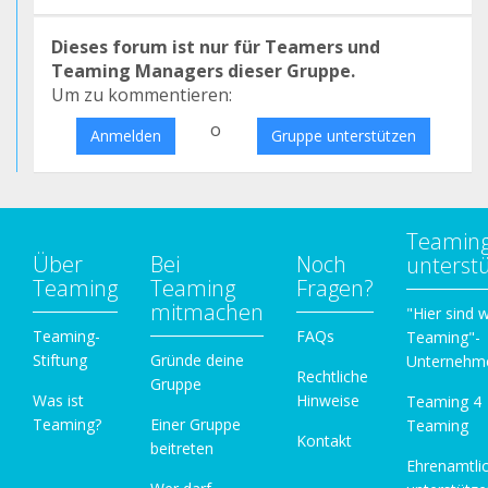
Dieses forum ist nur für Teamers und
Teaming Managers dieser Gruppe.
Um zu kommentieren:
o
Anmelden
Gruppe unterstützen
Teamin
Über
Bei
Noch
unterst
Teaming
Teaming
Fragen?
mitmachen
"Hier sind w
Teaming-
FAQs
Teaming"-
Stiftung
Gründe deine
Unternehm
Rechtliche
Gruppe
Was ist
Hinweise
Teaming 4
Teaming?
Einer Gruppe
Teaming
Kontakt
beitreten
Ehrenamtli