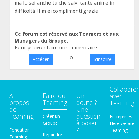
ma lo sei anche tu che salvi tante anime in
difficoltà ! I miei complimenti grazie
Ce forum est réservé aux Teamers et aux
Managers du Groupe.
Pour pouvoir faire un commentaire
o
Accéder
S'inscrire
Collaborer
A
Faire du
Un
avec
propos
Teaming
doute ?
Teaming
de
Une
Teaming
question
Créer un
Entreprises
à poser
Groupe
Here we are
?
Fondation
Teaming
Rejoindre
Teaming