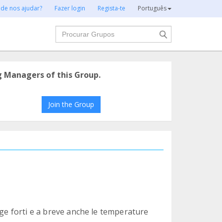
 de nos ajudar?
Fazer login
Regista-te
Português
Procurar
g Managers of this Group.
Join the Group
gge forti e a breve anche le temperature