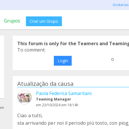
Gostarias
Grupos
Criar um Grupo
This forum is only for the Teamers and Teamin
To comment:
o
Login
Atualização da causa
Paola Federica Samaritani
Teaming Manager
em 23/10/2024 em 18:14h
rum
Ciao a tutti,
sta arrivando per noi il periodo più tosto, con pio