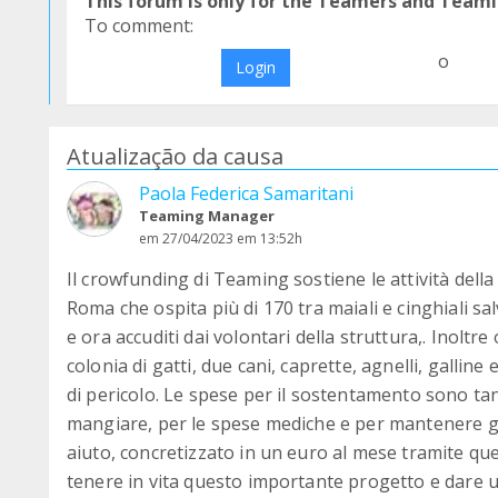
This forum is only for the Teamers and Teami
To comment:
o
Login
Atualização da causa
Paola Federica Samaritani
Teaming Manager
em 27/04/2023 em 13:52h
Il crowfunding di Teaming sostiene le attività della S
Roma che ospita più di 170 tra maiali e cinghiali salv
e ora accuditi dai volontari della struttura,. Inoltr
colonia di gatti, due cani, caprette, agnelli, galline 
di pericolo. Le spese per il sostentamento sono ta
mangiare, per le spese mediche e per mantenere gli
aiuto, concretizzato in un euro al mese tramite qu
tenere in vita questo importante progetto e dare una