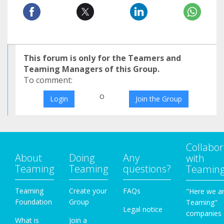
This forum is only for the Teamers and
Teaming Managers of this Group.
To comment:
o
Login
Join the Group
Collabor
About
Doing
Any
with
Teaming
Teaming
questions?
Teamin
Teaming
Create your
FAQs
"Here we a
Foundation
Group
Teaming"
Legal notice
companies
What is
Join a