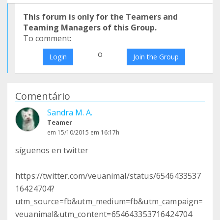
This forum is only for the Teamers and
Teaming Managers of this Group.
To comment:
o
Login
Join the Group
Comentário
Sandra M. A.
Teamer
em 15/10/2015 em 16:17h
síguenos en twitter
https://twitter.com/veuanimal/status/6546433537
16424704?
utm_source=fb&utm_medium=fb&utm_campaign=
veuanimal&utm_content=654643353716424704