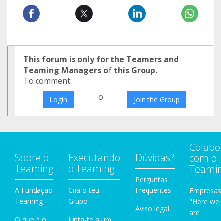
This forum is only for the Teamers and
Teaming Managers of this Group.
To comment:
o
Login
Join the Group
Colabo
Sobre o
Executando
Dúvidas?
com o
Teaming
o Teaming
Teami
Perguntas
A Fundação
Cria o teu
Frequentes
Empresas
Teaming
Grupo
"Here we
Aviso legal
are
O que é o
Junta-te a um