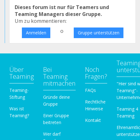
Dieses forum ist nur für Teamers und
Teaming Managers dieser Gruppe.
Um zu kommentieren:
o
Anmelden
Gruppe unterstützen
Teamin
Über
Bei
Noch
unterst
Teaming
Teaming
Fragen?
mitmachen
"Hier sind w
Teaming-
FAQs
Teaming"-
Stiftung
Gründe deine
Unternehm
Rechtliche
Gruppe
Was ist
Hinweise
Teaming 4
Teaming?
Einer Gruppe
Teaming
Kontakt
beitreten
Ehrenamtli
Wer darf
unterstütz