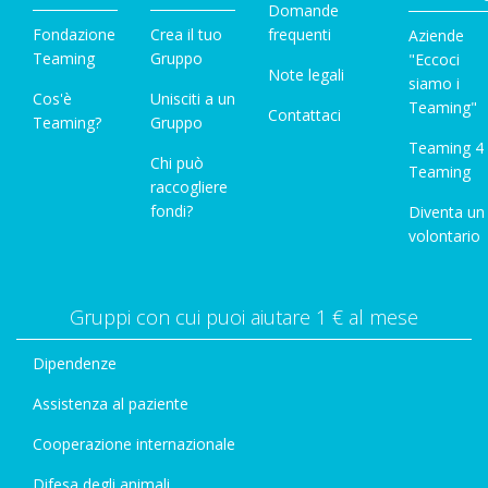
Domande
Fondazione
Crea il tuo
frequenti
Aziende
Teaming
Gruppo
"Eccoci
Note legali
siamo i
Cos'è
Unisciti a un
Teaming"
Contattaci
Teaming?
Gruppo
Teaming 4
Chi può
Teaming
raccogliere
fondi?
Diventa un
volontario
Gruppi con cui puoi aiutare 1 € al mese
Dipendenze
Assistenza al paziente
Cooperazione internazionale
Difesa degli animali