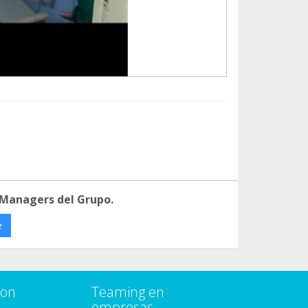
 Managers del Grupo.
e
con
Teaming en
empresas