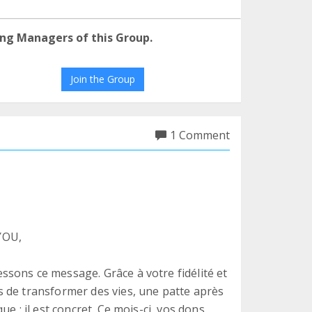
ng Managers of this Group.
Join the Group
1 Comment
YOU,
sons ce message. Grâce à votre fidélité et
 de transformer des vies, une patte après
e : il est concret. Ce mois-ci, vos dons