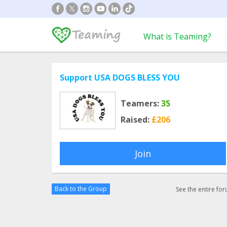
What is Teaming?
Support USA DOGS BLESS YOU
Teamers:
35
Raised:
£206
Join
Back to the Group
See the entire fo