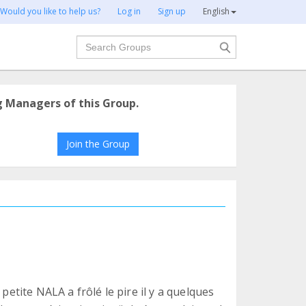
Would you like to help us?
Log in
Sign up
English
Search
g Managers of this Group.
Join the Group
 petite NALA a frôlé le pire il y a quelques