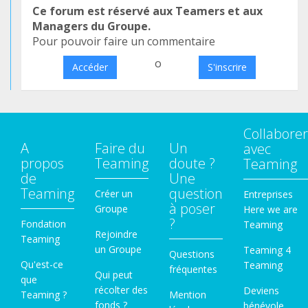
Ce forum est réservé aux Teamers et aux
Managers du Groupe.
Pour pouvoir faire un commentaire
o
Accéder
S'inscrire
Collaborer
A
Faire du
Un
avec
propos
Teaming
doute ?
Teaming
de
Une
Teaming
question
Créer un
Entreprises
à poser
Groupe
Here we are
?
Fondation
Teaming
Rejoindre
Teaming
un Groupe
Teaming 4
Questions
Qu'est-ce
Teaming
fréquentes
Qui peut
que
récolter des
Deviens
Teaming ?
Mention
fonds ?
bénévole