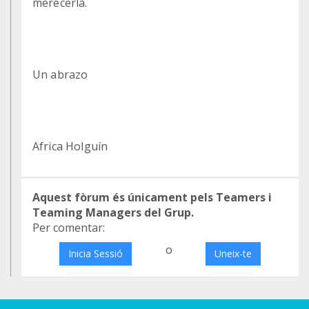
merecerla.
Un abrazo
Africa Holguín
Aquest fòrum és únicament pels Teamers i
Teaming Managers del Grup.
Per comentar:
o
Inicia Sessió
Uneix-te