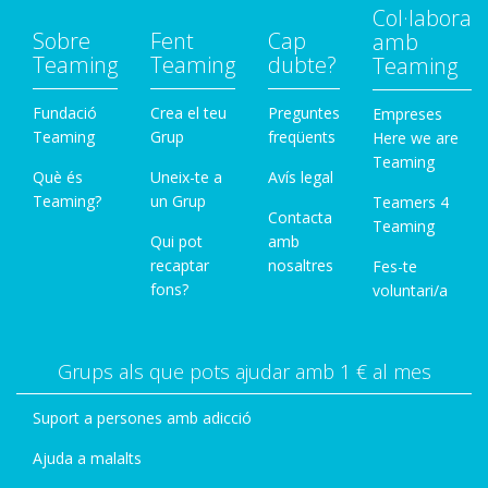
Col·labora
Sobre
Fent
Cap
amb
Teaming
Teaming
dubte?
Teaming
Fundació
Crea el teu
Preguntes
Empreses
Teaming
Grup
freqüents
Here we are
Teaming
Què és
Uneix-te a
Avís legal
Teaming?
un Grup
Teamers 4
Contacta
Teaming
Qui pot
amb
recaptar
nosaltres
Fes-te
fons?
voluntari/a
Grups als que pots ajudar amb 1 € al mes
Suport a persones amb adicció
Ajuda a malalts