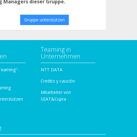
g Managers dieser Gruppe.
Gruppe unterstützen
Teaming in
zen
Unternehmen
 Teaming"-
NTT DATA
Credito y caución
aming
Mitarbeiter von
unterstützen
SEAT&Cupra
t