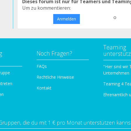
Dieses forum ist nur für Teamers und Teamin
Um zu kommentieren:
o
Anmelden
Teaming
g
Noch Fragen?
unterstüt
n
FAQs
"Hier sind wir
ruppe
Unternehmen
Rechtliche Hinweise
itreten
Teaming 4 Te
Kontakt
en
Ehrenamtlich 
Gruppen, die du mit 1 € pro Monat unterstützen kanns