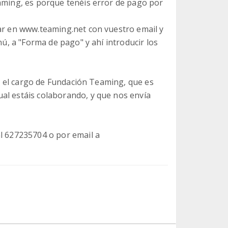
eaming, es porque tenéis error de pago por
rar en www.teaming.net con vuestro email y
nú, a "Forma de pago" y ahí introducir los
éis el cargo de Fundación Teaming, que es
al estáis colaborando, y que nos envía
al 627235704 o por email a