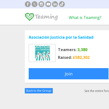
What is Teaming?
Asociación Justicia por la Sanidad
Teamers:
3,380
Raised:
£582,302
Join
Back to the Group
See the entire fo