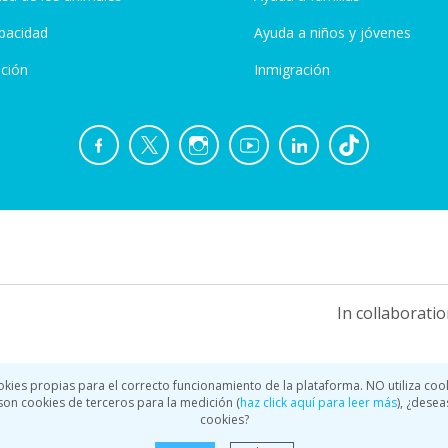
pacidad
Ayuda a niños y jóvenes
ción
Inmigración
In collaboratio
okies propias para el correcto funcionamiento de la plataforma. NO utiliza coo
a son cookies de terceros para la medición (
haz click aquí para leer más
), ¿desea
cookies?