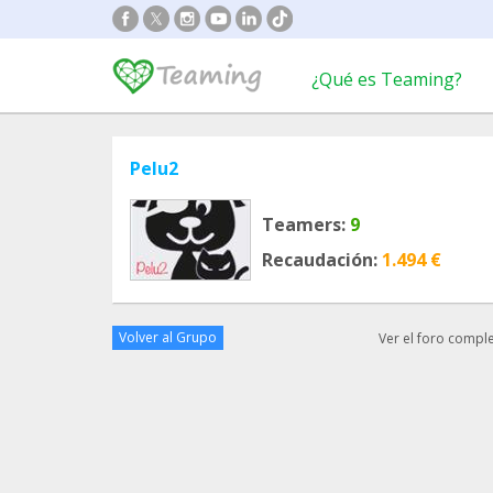
¿Qué es Teaming?
Pelu2
Teamers:
9
Recaudación:
1.494 €
Volver al Grupo
Ver el foro compl