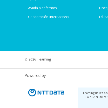
Ayuda a enfermos
Disca
Cooperación Internacional
Educa
© 2026 Teaming
Powered by:
Teaming utiliza co
Lo que sí utiliz