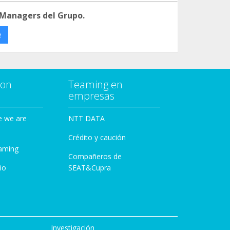
 Managers del Grupo.
e
con
Teaming en
empresas
e we are
NTT DATA
Crédito y caución
aming
Compañeros de
io
SEAT&Cupra
Investigación