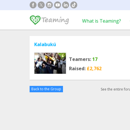
What is Teaming?
Kalabukú
Teamers:
17
Raised:
£2,762
Back to the Group
See the entire fo